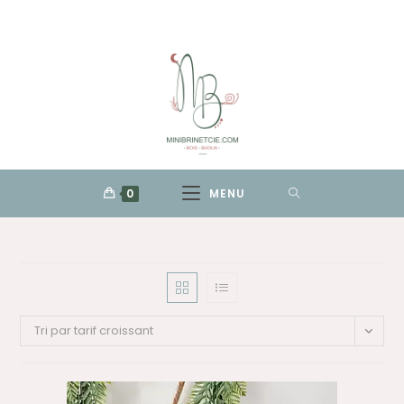
Skip
to
content
0
MENU
Tri par tarif croissant