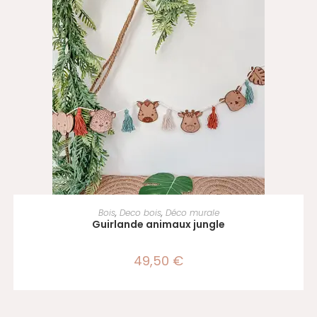
SÉLECTIONNER LES OPTIONS
Bois
,
Deco bois
,
Déco murale
Guirlande animaux jungle
49,50
€